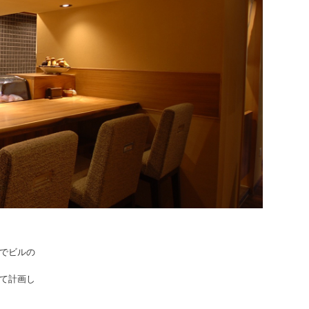
でビル
の
て計
画し