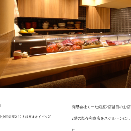
e
有限会社くーた銀座2店舗目のお店
央区銀座2-10-5 銀座オオイビル2F
2階の既存和食店をスケルトンにし
た。