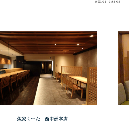
other cases
飯家くーた 西中洲本店