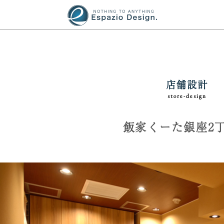
店舗設計
store-design
飯家くーた銀座2