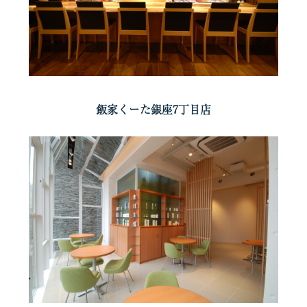
飯家くーた銀座7丁目店