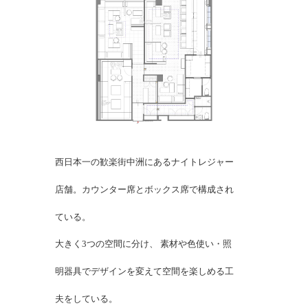
西日本一の歓楽街中洲にあるナイト
レジャー
店舗。カウンター席とボッ
クス席で構成され
ている。
大きく3つの空間に分け、 素材や色
使い・照
明
器具でデザインを変えて
空間を楽しめる工
夫
を
している。